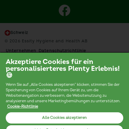
Schweiz
© 2026 Essity Hygiene and Health AB
Unternehmen
Datenschutzrichtlinie
Datenschutzrichtlinie Social Media
Cookie-Richtlinie
Akzeptiere Cookies für ein
Disclaimer
Kontakt
Sitemap
Impressum
personalisierteres Plenty Erlebnis!
Erklärung zur Barrierefreiheit
Cookie-Präferenzen
🍪
Wenn Sie auf „Alle Cookies akzeptieren“ klicken, stimmen Sie der
Speicherung von Cookies auf Ihrem Gerät zu, um die
Websitenavigation zu verbessern, die Websitenutzung zu
Essity ist ein global führendes Hygiene- und
analysieren und unsere Marketingbemühungen zu unterstützen.
Gesundheitsunternehmen. Jeden Tag nutzen eine
Cookie-Richtlinie
Milliarde Menschen weltweit unsere Produkte und
Lösungen. Wir wollen Grenzen überwinden - für mehr
Alle Cookies akzeptieren
Wohlbefinden bei Verbraucher*innen, Patient*innen,