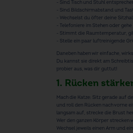
- Sind Tisch und Stuhl entspreche
- Sind Bildschirmabstand und Ta
- Wechselst du öfter deine Sitzha
- Telefoniere im Stehen oder gehe
- Stimmt die Raumtemperatur, gi
- Stelle ein paar luftreinigende G
Daneben haben wir einfache, wirk
Du kannst sie direkt am Schreibti
probier aus, was dir guttut!
1. Rücken stärke
Mach die Katze: Sitz gerade auf d
und roll den Rücken nach vorne ei
langsam auf, strecke die Brust her
Wer den ganzen Körper strecken wi
Wechsel jeweils einen Arm und ein