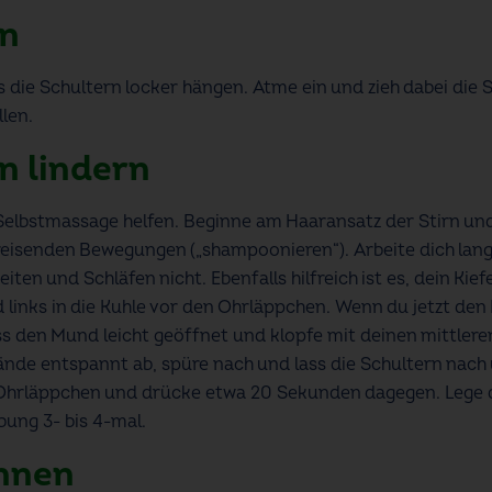
rn
s die Schultern locker hängen. Atme ein und zieh dabei die 
len.
n lindern
elbstmassage helfen. Beginne am Haaransatz der Stirn und
kreisenden Bewegungen („shampoonieren“). Arbeite dich la
iten und Schläfen nicht. Ebenfalls hilfreich ist es, dein Ki
d links in die Kuhle vor den Ohrläppchen. Wenn du jetzt den
s den Mund leicht geöffnet und klopfe mit deinen mittlere
ände entspannt ab, spüre nach und lass die Schultern nach u
m Ohrläppchen und drücke etwa 20 Sekunden dagegen. Lege 
ung 3- bis 4-mal.
nnen