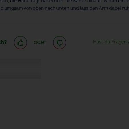
sch, die Hand ragt dabei über die Kante hinaus. Nimm ein le
nd langsam von oben nach unten und lass den Arm dabei ruhi
oder
ch?
Hast du Fragen 