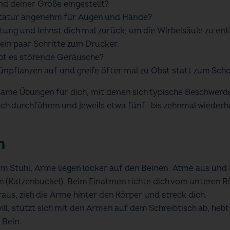
nd deiner Größe eingestellt?
statur angenehm für Augen und Hände?
ltung und lehnst dich mal zurück, um die Wirbelsäule zu ent
 ein paar Schritte zum Drucker.
bt es störende Geräusche?
rünpflanzen auf und greife öfter mal zu Obst statt zum Scho
same Übungen für dich, mit denen sich typische Beschwerde
sch durchführen und jeweils etwa fünf- bis zehnmal wiederho
n
em Stuhl, Arme liegen locker auf den Beinen. Atme aus und 
n (Katzenbuckel). Beim Einatmen richte dich vom unteren R
aus, zieh die Arme hinter den Körper und streck dich.
ll, stützt sich mit den Armen auf dem Schreibtisch ab, heb
 Bein.