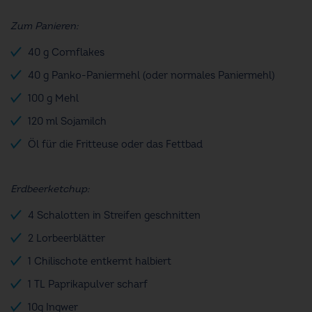
Zum Panieren:
40 g Cornflakes
40 g Panko-Paniermehl (oder normales Paniermehl)
100 g Mehl
120 ml Sojamilch
Öl für die Fritteuse oder das Fettbad
Erdbeerketchup:
4 Schalotten in Streifen geschnitten
2 Lorbeerblätter
1 Chilischote entkernt halbiert
1 TL Paprikapulver scharf
10g Ingwer