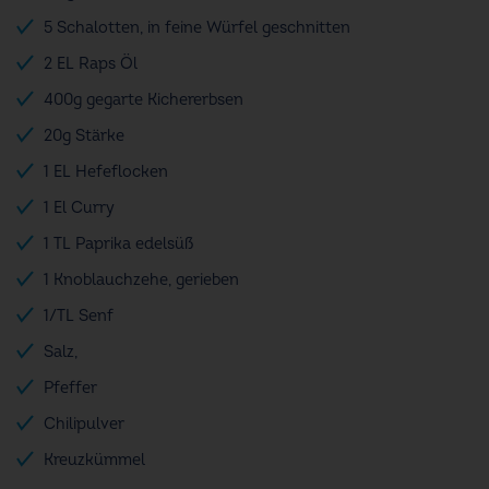
5 Schalotten, in feine Würfel geschnitten
2 EL Raps Öl
400g gegarte Kichererbsen
20g Stärke
1 EL Hefeflocken
1 El Curry
1 TL Paprika edelsüß
1 Knoblauchzehe, gerieben
1/TL Senf
Salz,
Pfeffer
Chilipulver
Kreuzkümmel