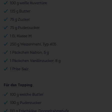
100 g weiße Kuvertüre
125 g Butter
75 g Zucker
75 g Puderzucker
1 Ei, Klasse M
250 g Weizenmehl, Typ 405
1 Päckchen Natron, 5 g
1 Päckchen Vanillinzucker, 8 g
1 Prise Salz
Für das Topping:
100 g weiche Butter
100 g Puderzucker
110 g Frischkäse, Doppelrahmstufe