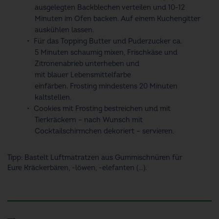
ausgelegten Backblechen verteilen und
10-
12
Minuten
im Ofen
backen. Auf einem Kuchengitter
auskühlen lassen.
Für das Topping
Butter und Puderzucker ca.
5
Minute
n
schaumig
mixen, Frischkäse und
Zitronenabrieb
unterheben und
mit
blauer
Lebensmittelfarbe
einfärben.
Frosting
mindestens
20 Minuten
kaltstellen.
Cookies mit Frosting bestreichen und
mit
Tierkräckern
–
nach Wunsch mit
Cocktailschirmchen
dekoriert
–
servieren.
Tipp: Bastelt Luftmatratzen aus Gummischnüren für
Eure
Kräckerbären, -löwen, -elefanten (…).